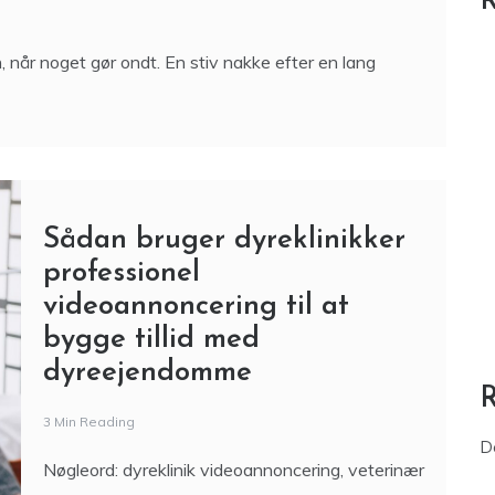
R
, når noget gør ondt. En stiv nakke efter en lang
Sådan bruger dyreklinikker
professionel
videoannoncering til at
bygge tillid med
dyreejendomme
3 Min Reading
D
Nøgleord: dyreklinik videoannoncering, veterinær