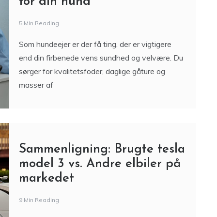
for din hund
5 Min Reading
Som hundeejer er der få ting, der er vigtigere
end din firbenede vens sundhed og velvære. Du
sørger for kvalitetsfoder, daglige gåture og
masser af
Sammenligning: Brugte tesla
model 3 vs. Andre elbiler på
markedet
9 Min Reading